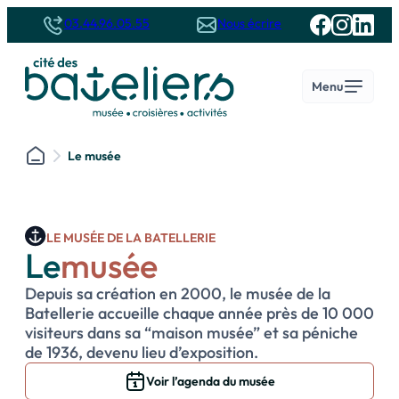
Panneau de gestion des cookies
03.44.96.05.55
Nous écrire
Menu
Le musée
Le musée
Ouvrir
Les croisières sur l’Oise
Ouvrir
Autour de la Cité des Bateliers
Ouvrir
Groupes
Ouvrir
LE MUSÉE DE LA BATELLERIE
Le
musée
Depuis sa création en 2000, le musée de la
Batellerie accueille chaque année près de 10 000
visiteurs dans sa “maison musée” et sa péniche
de 1936, devenu lieu d’exposition.
Voir l’agenda du musée