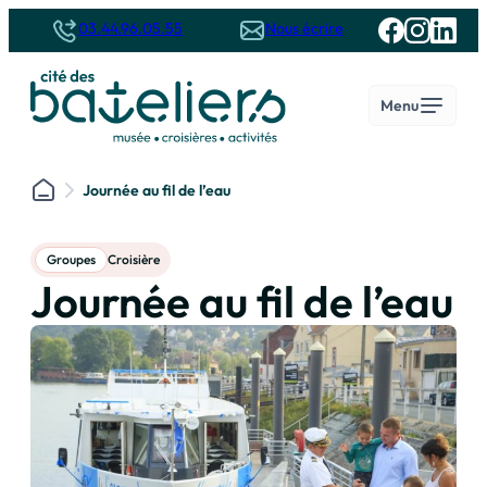
Panneau de gestion des cookies
03.44.96.05.55
Nous écrire
Menu
Journée au fil de l’eau
Le musée
Ouvrir
Les croisières sur l’Oise
Ouvrir
Autour de la Cité des Bateliers
Ouvrir
Groupes
Croisière
Groupes
Ouvrir
Journée au fil de l’eau