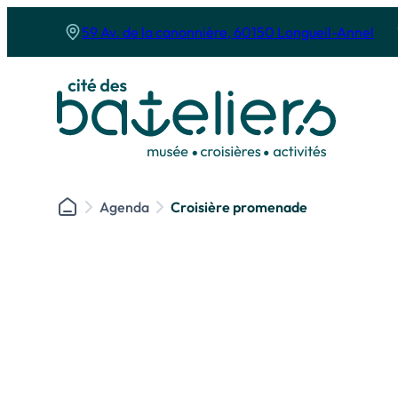
Panneau de gestion des cookies
59 Av. de la canonnière, 60150 Longueil-Annel
Agenda
Croisière promenade
Le musée
Les croisières
Le musée de la batellerie
Le bateau l’Es
Nos activités
Nos croisières
Les expositions
Croisière pro
Les soirées au musée
Déjeuner Crois
l’anniversaire
Cyclo-croisière
Croisières fest
Réserver son activité au musée
Croisière Les P’
Croisière prom