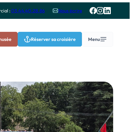
ial :
03.44.40.28.86
Nous écrire
 musée
Réserver sa croisière
Menu
Groupes
roisières sur l’Oise – Groupes
dultes
roisières et visites pédagogiques