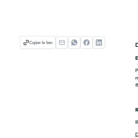
Copier le lien
E
P
m
f
R
R
D