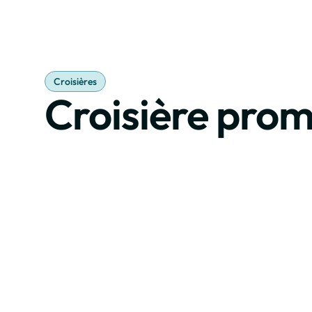
Réserv
Croisières
Croisière pro