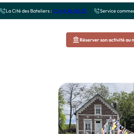
La Cité des Bateliers :
03.44.96.05.55
Service commerc
Réserver son activité au
 sur l’Oise
Autour de la Cité des Bateliers
capade
Le long du Canal
C
Les sites historiques et naturels
A
menade
C
ière
ives
tits Pirates
enade événementielle