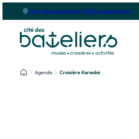
Panneau de gestion des cookies
59 Av. de la canonnière, 60150 Longueil-Annel
Agenda
Croisière Karaoké
Le musée
Les croisières
Le musée de la batellerie
Le bateau l’Es
Nos activités
Nos croisières
Les expositions
Croisière pro
Les soirées au musée
Déjeuner Crois
l’anniversaire
Cyclo-croisière
Croisières fest
Réserver son activité au musée
Croisière Les P’
Croisière prom