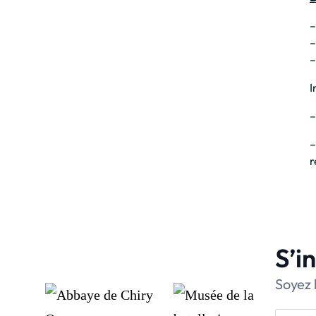
–
–
–
I
–
–
r
S’i
Soyez 