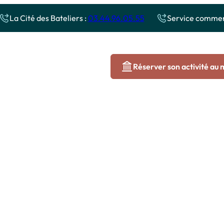
La Cité des Bateliers :
03.44.96.05.55
Service commerc
Réserver son activité au
 sur l’Oise
Autour de la Cité des Bateliers
capade
Le long du Canal
C
Les sites historiques et naturels
A
menade
C
ière
ives
tits Pirates
enade événementielle