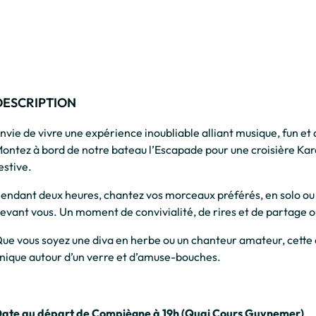
DESCRIPTION
nvie de vivre une expérience inoubliable alliant musique, fun et
ontez à bord de notre bateau l’Escapade pour une croisière Ka
estive.
endant deux heures, chantez vos morceaux préférés, en solo ou e
evant vous. Un moment de convivialité, de rires et de partage où
ue vous soyez une diva en herbe ou un chanteur amateur, cette
nique autour d’un verre et d’amuse-bouches.
ate au départ de Compiègne à 19h (Quai Cours Guynemer)