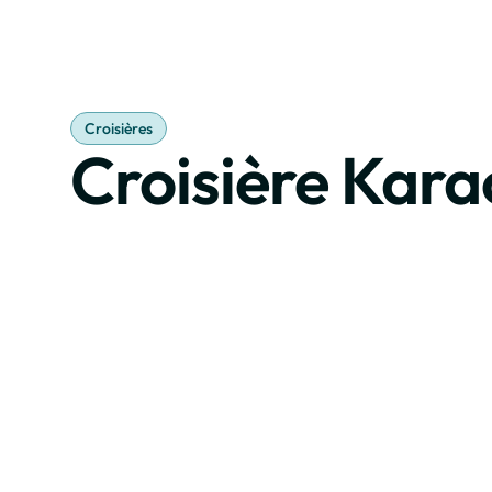
Réserv
Croisières
Croisière Kar