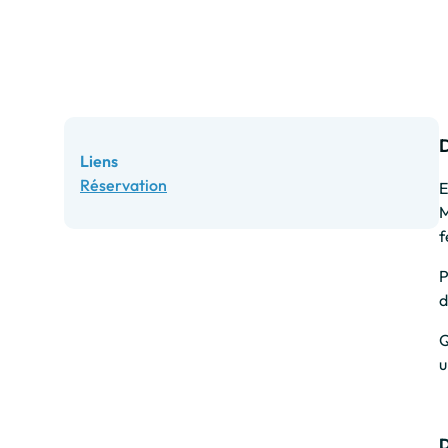
Liens
Réservation
E
M
f
P
d
Q
u
D