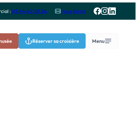
ial :
03.44.40.28.86
Nous écrire
 musée
Réserver sa croisière
Menu
Groupes
roisières sur l’Oise – Groupes
dultes
roisières et visites pédagogiques