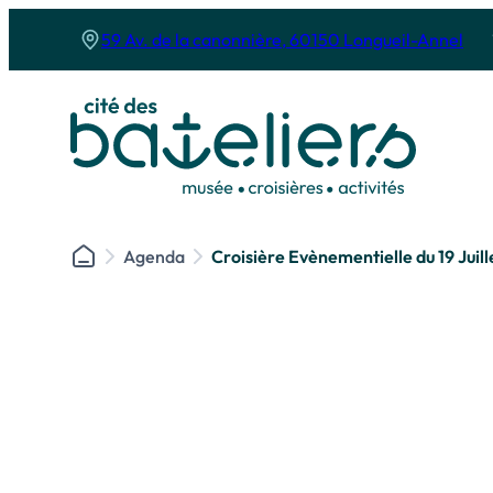
Panneau de gestion des cookies
59 Av. de la canonnière, 60150 Longueil-Annel
Agenda
Croisière Evènementielle du 19 Juill
Le musée
Les croisières
Le musée de la batellerie
Le bateau l’Es
Nos activités
Nos croisières
Les expositions
Croisière pro
Les soirées au musée
Déjeuner Crois
l’anniversaire
Cyclo-croisière
Croisières fest
Réserver son activité au musée
Croisière Les P’
Croisière prom