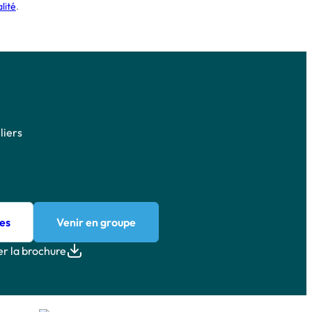
lité
.
liers
es
Venir en groupe
r la brochure