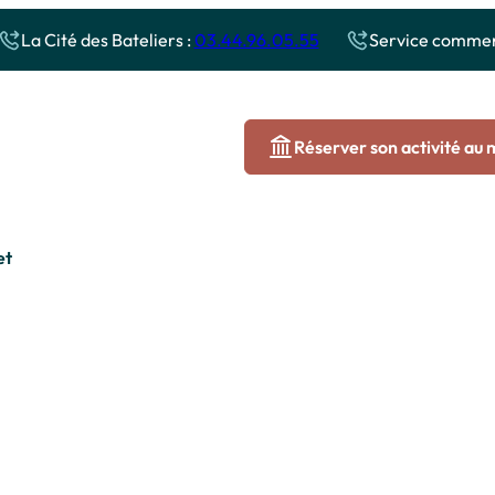
La Cité des Bateliers :
03.44.96.05.55
Service commerc
Réserver son activité au
et
 sur l’Oise
Autour de la Cité des Bateliers
capade
Le long du Canal
C
Les sites historiques et naturels
A
menade
C
ière
ives
tits Pirates
enade événementielle