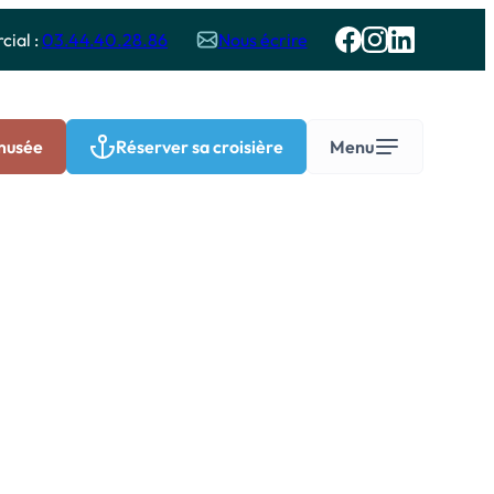
ial :
03.44.40.28.86
Nous écrire
 musée
Réserver sa croisière
Menu
Groupes
roisières sur l’Oise – Groupes
dultes
roisières et visites pédagogiques