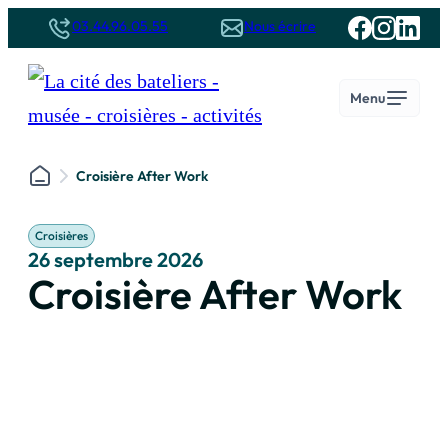
Panneau de gestion des cookies
03.44.96.05.55
Nous écrire
Menu
Croisière After Work
Le musée
Ouvrir
Les croisières sur l’Oise
Ouvrir
Autour de la Cité des Bateliers
Ouvrir
Croisières
Groupes
Ouvrir
26 septembre 2026
Croisière After Work