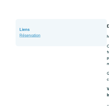
Liens
Réservation
h
O
t
p
m
Q
c
V
I
–