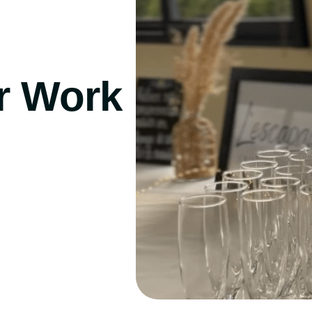
er sa croisière
er Work