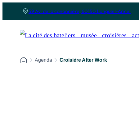
Panneau de gestion des cookies
59 Av. de la canonnière, 60150 Longueil-Annel
Agenda
Croisière After Work
Le musée
Les croisière
Le musée de la batellerie
Le bateau l’E
Nos activités
Nos croisières
Les expositions
Croisière pro
Les soirées au musée
Déjeuner Crois
l’anniversaire
Cyclo-croisière
Croisières fest
Réserver son activité au musée
Croisière Les P’
Croisière prom