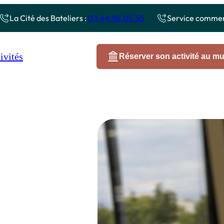
La Cité des Bateliers :
03.44.96.05.55
Service commerc
Réserver son activité au m
s sur l’Oise
Autour de la Cité des Bateliers
scapade
Le long du Canal
C
Les sites historiques et naturels
A
menade
C
ière
ives
tits Pirates
enade événementielle