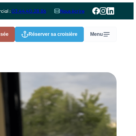
ial :
03.44.40.28.86
Nous écrire
usée
Réserver sa croisière
Menu
Groupes
roisières sur l’Oise – Groupes
dultes
roisières et visites pédagogiques